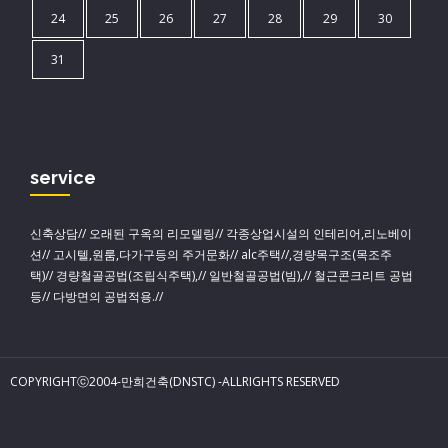
24
25
26
27
28
29
30
31
service
신축상담// 오래된 구옥의 리모델링// 각종상업시설의 인테리어,리노베이
션// 고시텔,원룸,다가구등의 주거문화// alc주택//,경량목구조(목조주
택)// 경량철골공법(조립식주택),// 일반철골공법(빔),// 철근콘크리트 공법
등// 다방면의 공법적용.//
COPYRIGHTⓒ2004-만희건축(DNSTC) -ALLRIGHTS RESERVED